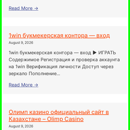
Read More →
1win букмекерская контора — вход
August 9, 2026
1win букмекерская контора — вход ▶️ ИГРАТЬ
Содержимое Регистрация и проверка аккаунта
на 1win Верификация личности Доступ через
зеркало Пополнение...
Read More →
Олимп казино официальный сайт в
Казахстане – Olimp Casino
August 9, 2026