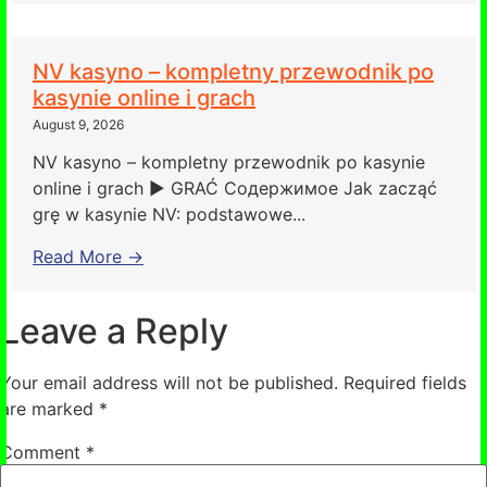
NV kasyno – kompletny przewodnik po
kasynie online i grach
August 9, 2026
NV kasyno – kompletny przewodnik po kasynie
online i grach ▶️ GRAĆ Содержимое Jak zacząć
grę w kasynie NV: podstawowe...
Read More →
Leave a Reply
Your email address will not be published.
Required fields
are marked
*
Comment
*