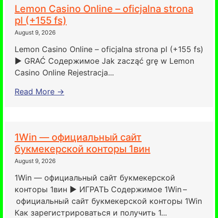
Lemon Casino Online – oficjalna strona
pl (+155 fs)
August 9, 2026
Lemon Casino Online – oficjalna strona pl (+155 fs)
▶️ GRAĆ Содержимое Jak zacząć grę w Lemon
Casino Online Rejestracja...
Read More →
1Win — официальный сайт
букмекерской конторы 1вин
August 9, 2026
1Win — официальный сайт букмекерской
конторы 1вин ▶️ ИГРАТЬ Содержимое 1Win –
официальный сайт букмекерской конторы 1Win
Как зарегистрироваться и получить 1...